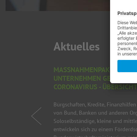
Aktuelles
MASSNAHMENPAKET DES BU
NTERNEHMEN GEGEN DIE F
ORONAVIRUS - ÜBERSICHT
Bürgschaften, Kredite, Finanzhilfen
von Bund, Banken und anderen Org
Soloselbständige, kleine und mitt
entwickeln sich zu einem Förderdsc