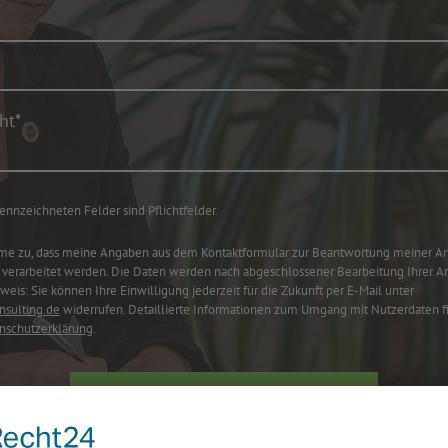
ennzeichneten Felder sind Pflichtfelder.
me zu, dass meine Angaben aus dem Kontaktformular zur Beantwortung meiner A
verarbeitet werden. Die Daten werden nach abgeschlossener Bearbeitung Ihrer A
weis: Sie können Ihre Einwilligung jederzeit für die Zukunft per E-Mail unter
nsulting.de
widerrufen. Detaillierte Informationen zum Umgang mit Nutzerdaten fi
nschutzerklärung
.
NACHRICHT ABSCHICKEN