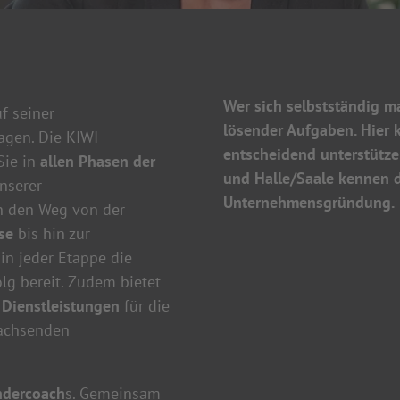
Wer sich selbstständig ma
f seiner
lösender Aufgaben. Hier
agen. Die KIWI
entscheidend unterstütze
ie in
allen Phasen der
und Halle/Saale kennen di
nserer
Unternehmensgründung.
 den Weg von der
se
bis hin zur
 in jeder Etappe die
lg bereit. Zudem bietet
e Dienstleistungen
für die
wachsenden
ndercoach
s. Gemeinsam