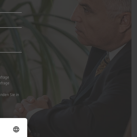
nfrage
nfrage
nden Sie in