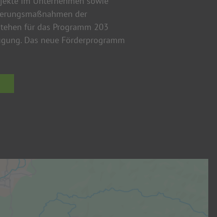
ojekte im Unternehmen sowie
diesen Weg 
zierungsmaßnahmen der
wertvollen 
 stehen für das Programm 203
Sie bereits
fügung. Das neue Förderprogramm
Fachmann, d
Finanzplan e
MEHR 