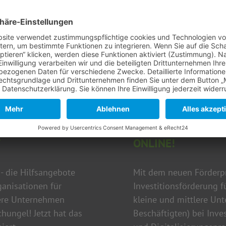
NDES FÜR U
NEUES FÖRDERPRO
OLGEN DES C
INVESTITIONSFÖ
ONLINE!
 - die Hilfsangebote
Mit dem neuen Förderpr
anisationen für
Investitionsförderung 
lere Unternehmen
kleine und mittlere Un
hungel! Jetzt hat das
Beschäftigten) bei Inve