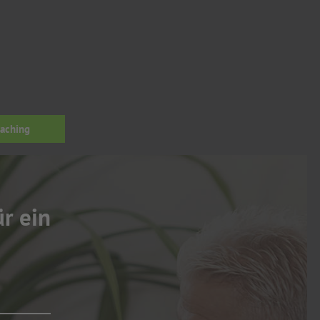
oaching
ür ein