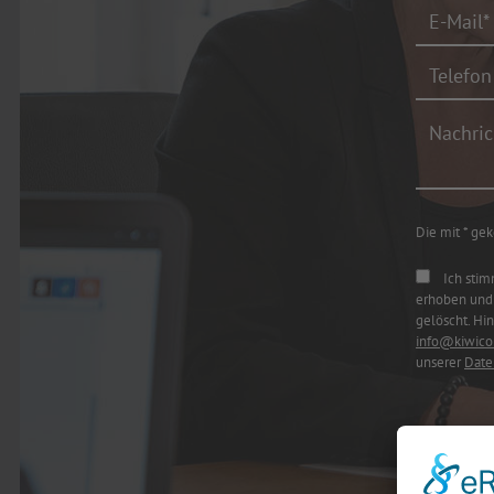
Die mit * gek
Ich stim
erhoben und 
gelöscht. Hin
info@kiwico
unserer
Date