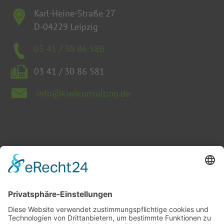
Karl-Heine-Straße 27
D-04229 Leipzig
03 41 / 30 86 580
03 41 / 30 86 581
info@kiwiconsulting.de
Ludwig-Wucherer-Straße 23
D-06108 Halle (Saale)
03 45 / 78 28 01 50